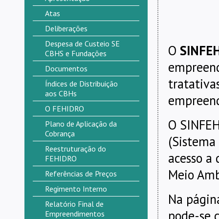
Atas
Deliberações
Despesa de Custeio SE
O
SINFE
CBHS e Fundações
empreend
Documentos
tratativa
Índices de Distribuição
aos CBHs
empreen
O FEHIDRO
O SINFEH
Plano de Aplicação da
Cobrança
(Sistema
Reestruturação do
acesso a 
FEHIDRO
Meio Ambi
Referências de Preços
Regimento Interno
Na página
Relatório Final de
pode-se 
Empreendimentos