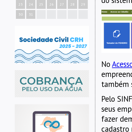
do sistem
23
24
25
26
27
28
29
30
31
No
Acess
empreendi
também s
Pelo SIN
seus emp
fazer dem
cadastro 