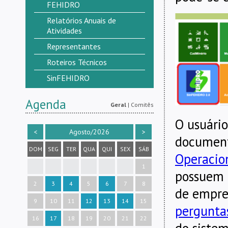
FEHIDRO
Relatórios Anuais de
Atividades
Representantes
Roteiros Técnicos
SinFEHIDRO
Agenda
Geral
|
Comitês
O usuário
<
Agosto/2026
>
document
DOM
SEG
TER
QUA
QUI
SEX
SÁB
Operacio
1
possuem 
2
3
4
5
6
7
8
de empre
9
10
11
12
13
14
15
pergunta
16
17
18
19
20
21
22