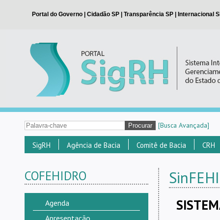
[Busca Avançada]
SigRH
Agência de Bacia
Comitê de Bacia
CRH
COFEHIDRO
SinFEH
SISTEM
Agenda
Apresentação