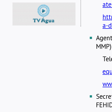
ate
htt
a-d
Agent
MMP)
Tel
equ
www
Secre
FEHI