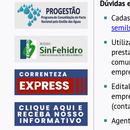
Dúvidas e
Cadas
semil
Utili
prest
comun
empr
Edita
empre
(cont
Agent